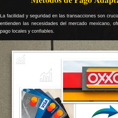
La facilidad y seguridad en las transacciones son cruc
entienden las necesidades del mercado mexicano, o
pago locales y confiables.