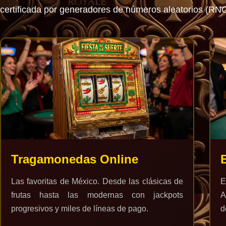
certificada por generadores de números aleatorios (RNG
Tragamonedas Online
Las favoritas de México. Desde las clásicas de
E
frutas hasta las modernas con jackpots
A
progresivos y miles de líneas de pago.
d