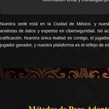
Nuestra sede está en la Ciudad de México, y nuest
analistas de datos y expertos en ciberseguridad. No 
calificación. Nuestra única lealtad es contigo, el jug
jugador ganador, y nuestra plataforma es el reflejo de esa
Métodos de Pago Adapt