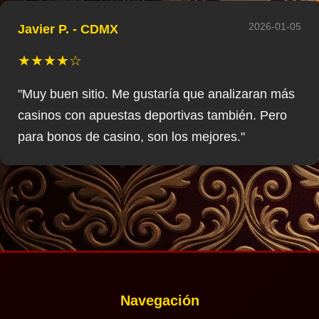
2026-01-05
Javier P. - CDMX
★★★★☆
"Muy buen sitio. Me gustaría que analizaran más
casinos con apuestas deportivas también. Pero
para bonos de casino, son los mejores."
Navegación