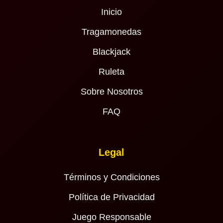
Inicio
Tragamonedas
Blackjack
Ruleta
Sobre Nosotros
FAQ
Legal
Términos y Condiciones
Política de Privacidad
Juego Responsable