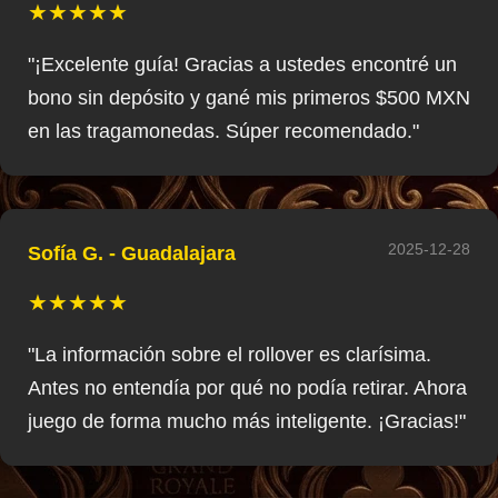
★★★★★
"¡Excelente guía! Gracias a ustedes encontré un
bono sin depósito y gané mis primeros $500 MXN
en las tragamonedas. Súper recomendado."
2025-12-28
Sofía G. - Guadalajara
★★★★★
"La información sobre el rollover es clarísima.
Antes no entendía por qué no podía retirar. Ahora
juego de forma mucho más inteligente. ¡Gracias!"