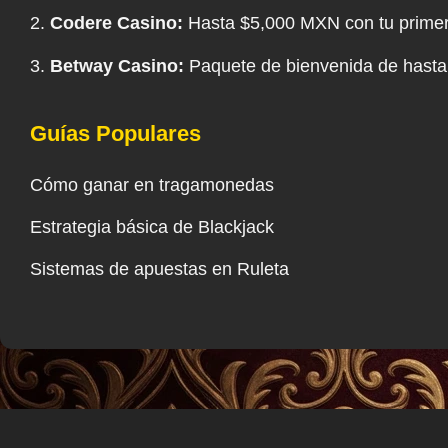
Codere Casino:
Hasta $5,000 MXN con tu primer
Betway Casino:
Paquete de bienvenida de hast
Guías Populares
Cómo ganar en tragamonedas
Estrategia básica de Blackjack
Sistemas de apuestas en Ruleta