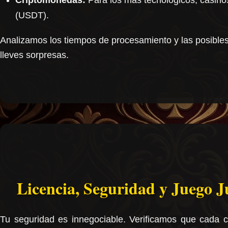
Criptomonedas:
Para los más tecnológicos, casino
(USDT).
Analizamos los tiempos de procesamiento y las posible
lleves sorpresas.
Licencia, Seguridad y Juego J
Tu seguridad es innegociable. Verificamos que cada ca