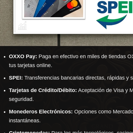
OXXO Pay:
Paga en efectivo en miles de tiendas OX
tus tarjetas online.
SPEI:
Transferencias bancarias directas, rápidas y
Tarjetas de Crédito/Débito:
Aceptación de Visa y M
seguridad.
Monederos Electrónicos:
Opciones como Mercado P
instantáneas.