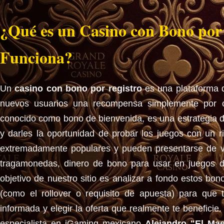
¿Qué es un Casino con Bono por
Funciona?
Un
casino con bono por registro
es una plataforma d
nuevos usuarios una recompensa simplemente por cr
conocido como bono de bienvenida, es una estrategia d
y darles la oportunidad de probar los juegos con un 
extremadamente populares y pueden presentarse de vari
tragamonedas, dinero de bono para usar en juegos 
objetivo de nuestro sitio es analizar a fondo estos bo
(como el rollover o requisito de apuesta) para que 
informada y elegir la oferta que realmente te beneficie.
especialista en iGaming mexicano
Alejandro "El Ma