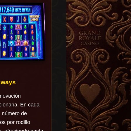
aways
nnovación
cionaria. En cada
el número de
os por rodillo