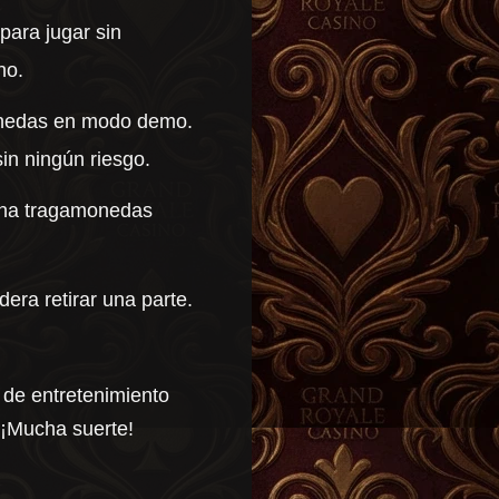
 para jugar sin
no.
monedas en modo demo.
sin ningún riesgo.
e una tragamonedas
ra retirar una parte.
 de entretenimiento
 ¡Mucha suerte!