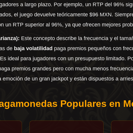
ugadores a largo plazo. Por ejemplo, un RTP del 96% sig
dos, el juego devuelve teóricamente $96 MXN. Siempr
 un RTP superior al 96%, ya que ofrecen mejores prob
arianza):
Este concepto describe la frecuencia y el tama
as de
baja volatilidad
paga premios pequeños con frec
 Es ideal para jugadores con un presupuesto limitado. Po
aga premios grandes pero con mucha menos frecuencia
a emoción de un gran jackpot y están dispuestos a arrie
ragamonedas Populares en M