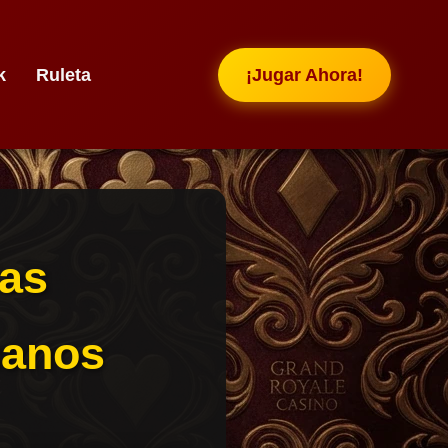
k
Ruleta
¡Jugar Ahora!
as
canos