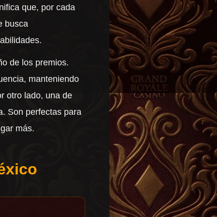
nifica que, por cada
e busca
abilidades.
ño de los premios.
uencia, manteniendo
r otro lado, una de
. Son perfectas para
sgar más.
éxico