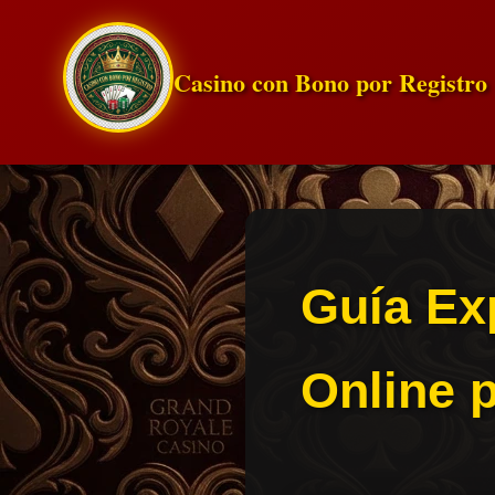
Casino con Bono por Registro
Guía Ex
Online 