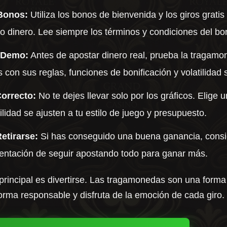
Bonos:
Utiliza los bonos de bienvenida y los giros gratis
io dinero. Lee siempre los términos y condiciones del bo
 Demo:
Antes de apostar dinero real, prueba la traga
as con sus reglas, funciones de bonificación y volatilidad 
Correcto:
No te dejes llevar solo por los gráficos. Elig
lidad se ajusten a tu estilo de juego y presupuesto.
etirarse:
Si has conseguido una buena ganancia, conside
tentación de seguir apostando todo para ganar más.
 principal es divertirse. Las tragamonedas son una forma
forma responsable y disfruta de la emoción de cada giro.